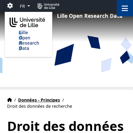
Aller au menu
Aller au contenu
Aller au pied de page
M
FR
Paramétrage
Lille Open Research Data
Accueil
Accueil
/
Données - Principes
/
Droit des données de recherche
Droit des données