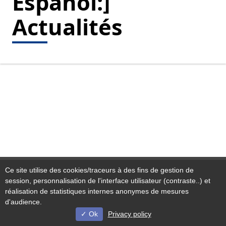
Espanol:]
Actualités
Ce site utilise des cookies/traceurs à des fins de gestion de
session, personnalisation de l'interface utilisateur (contraste..) et
Linkedin ( Nueva ventana)
réalisation de statistiques internes anonymes de mesures
d'audience.
Ok
Privacy policy
© Université de Lille - 2023