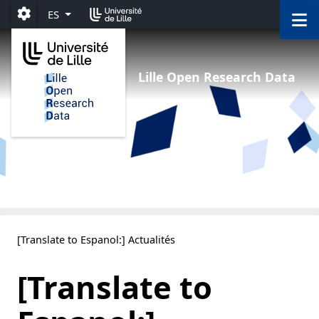
Ir al menú
Ir al contenido
Ir al pie de página
M
ES
Paramétrage
Lille Open Research Data
[Translate to Espanol:] Actualités
[Translate to